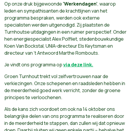
Op onze druk bijgewoonde
‘Werkendagen’
, waarop
leden en sympathisanten de krachtlijnen van het
programma bespraken, werden ook externe
specialisten werden uitgenodigd. Zij plaatsten de
Turnhoutse uitdagingen in een ruimer perspectief. Onder
hen energiespecialist Alex Polfliet, stedenbouwkundige
Koen Van Bockstal, UNIA-directeur Els Keytsman en
directeur van ’t Antwoord Marthe Rombouts.
Je vindt ons programma op
via deze link.
Groen Turnhout trekt vol zelfvertrouwen naar de
verkiezingen. Onze schepenen en raadsleden hebben in
de meerderheid goed werk verricht, zonder de groene
principes te verloochenen.
Als de kans zich voordoet om ook na 14 oktober ons
belangrijke delen van ons programma te realiseren door
in de meerderheid te stappen, dan zullen wij dat opnieuw
doen. Daarbij sluiten wij geen enkele partij – behalve het