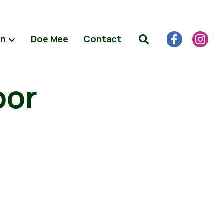
en
Doe Mee
Contact
oor