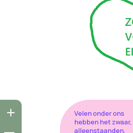
Velen onder ons
hebben het zwaar,
alleenstaanden,