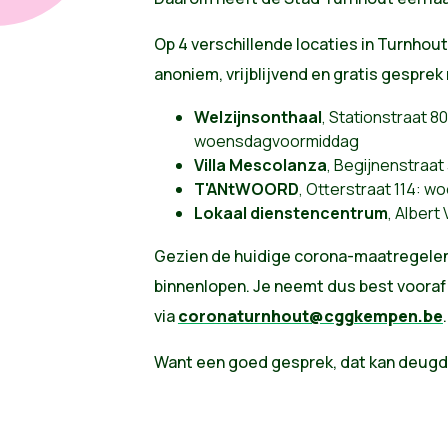
Op 4 verschillende locaties in Turnhout
anoniem, vrijblijvend en gratis gespre
Welzijnsonthaal
, Stationstraat 8
woensdagvoormiddag
Villa Mescolanza
, Begijnenstraa
T'ANtWOORD
, Otterstraat 114:
Lokaal dienstencentrum
, Albert
Gezien de huidige corona-maatregelen 
binnenlopen. Je neemt dus best vooraf
via
coronaturnhout@cggkempen.be
.
Want een goed gesprek, dat kan deug