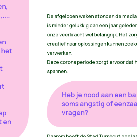
en,
....
De afgelopen weken stonden de media e
is minder gelukkig dan een jaar geleden
onze veerkracht wel belangrijk. Het zor
en
creatief naar oplossingen kunnen zoek
 het
verwerken.
Deze corona periode zorgt ervoor dat he
t
spannen.
at
Heb je nood aan een bab
soms angstig of eenzaa
vragen?
ep
t en
Daarom heeft de Stad Turnhout een laa