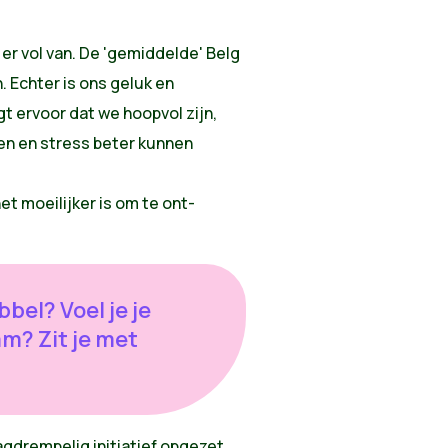
r vol van. De 'gemiddelde' Belg
. Echter is ons geluk en
gt ervoor dat we hoopvol zijn,
en en stress beter kunnen
t moeilijker is om te ont-
bel? Voel je je
m? Zit je met
gdrempelig initiatief opgezet.