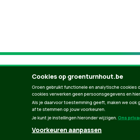
Cookies op groenturnhout.be
Groen gebruikt functionele en analytische cookies d
cookies verwerken geen persoonsgegevens en hier
Als je daarvoor toestemming geeft, maken we ook ge
af te stemmen op jouw voorkeuren.
Je kunt je instellingen hieronder wijzigen.
Ons privac
© Copyright Groen 2026 | Gemaakt met
Natio
Voorkeuren aanpassen