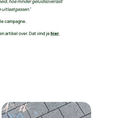
heid, hoe minder geluidsoverlast
e uitlaatgassen
.”
iële campagne.
n artikel over. Dat vind je
hier
.