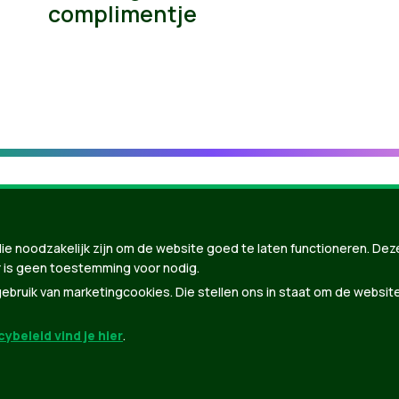
complimentje
ie noodzakelijk zijn om de website goed te laten functioneren. Dez
 is geen toestemming voor nodig.
bruik van marketingcookies. Die stellen ons in staat om de websit
ybeleid vind je hier
.
nBuilder
| Gebouwd door
Tectonica