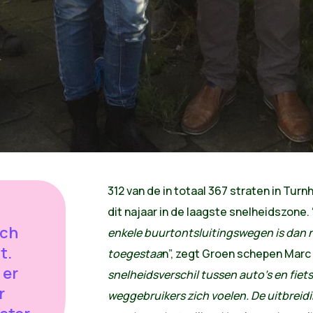
312 van de in totaal 367 straten in Turn
dit najaar in de laagste snelheidszone. 
sch
enkele buurtontsluitingswegen is dan 
t.
toegestaa
n”, zegt Groen schepen Marc
 er
snelheidsverschil tussen auto’s en fiets
r
weggebruikers zich voelen. De uitbreid