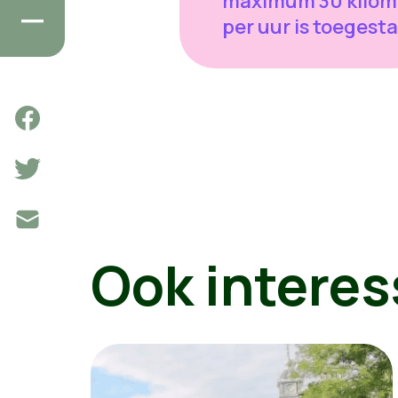
maximum 30 kilom
per uur is toegest
Ook interes