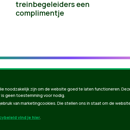
treinbegeleiders een
complimentje
ie noodzakelijk zijn om de website goed te laten functioneren. Dez
 is geen toestemming voor nodig.
bruik van marketingcookies. Die stellen ons in staat om de websit
ybeleid vind je hier
.
nBuilder
| Gebouwd door
Tectonica