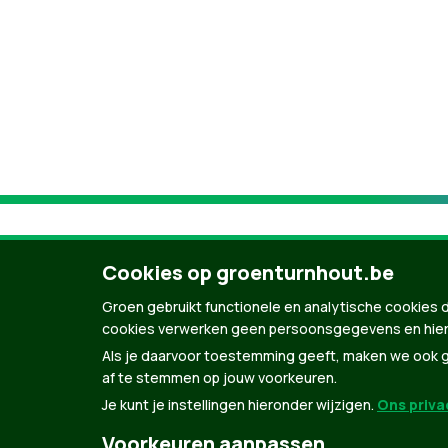
Cookies op groenturnhout.be
Groen gebruikt functionele en analytische cookies d
cookies verwerken geen persoonsgegevens en hier
Als je daarvoor toestemming geeft, maken we ook ge
af te stemmen op jouw voorkeuren.
Je kunt je instellingen hieronder wijzigen.
Ons privac
© Copyright Groen 2026 | Gemaakt met
Natio
Voorkeuren aanpassen