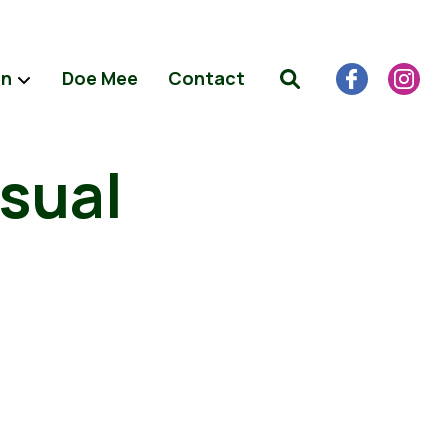
en
Doe Mee
Contact
usual