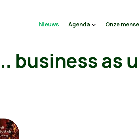
Nieuws
Agenda
Onze mens
... business as 