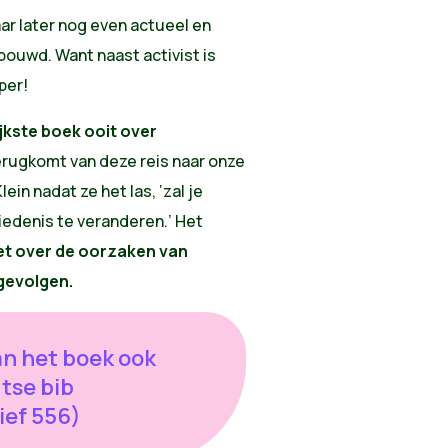
jaar later nog even actueel en
ouwd. Want naast activist is
per!
jkste boek ooit over
 terugkomt van deze reis naar onze
in nadat ze het las, ‘zal je
iedenis te veranderen.’ Het
et over de oorzaken van
gevolgen.
an het boek ook
tse bib
ief 556)