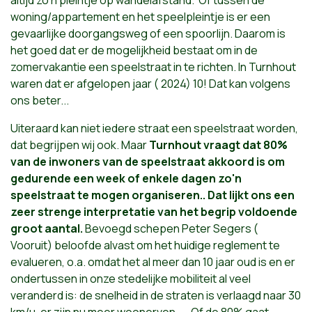
altijd zo'n pleintje op wandelafstand. Of tussen de
woning/appartement en het speelpleintje is er een
gevaarlijke doorgangsweg of een spoorlijn. Daarom is
het goed dat er de mogelijkheid bestaat om in de
zomervakantie een speelstraat in te richten. In Turnhout
waren dat er afgelopen jaar ( 2024) 10! Dat kan volgens
ons beter...
Uiteraard kan niet iedere straat een speelstraat worden,
dat begrijpen wij ook. Maar
Turnhout vraagt dat 80%
van de inwoners van de speelstraat akkoord is om
gedurende een week of enkele dagen zo'n
speelstraat te mogen organiseren.. Dat lijkt ons een
zeer strenge interpretatie van het begrip voldoende
groot aantal.
Bevoegd schepen Peter Segers (
Vooruit) beloofde alvast om het huidige reglement te
evalueren, o.a. omdat het al meer dan 10 jaar oud is en er
ondertussen in onze stedelijke mobiliteit al veel
veranderd is: de snelheid in de straten is verlaagd naar 30