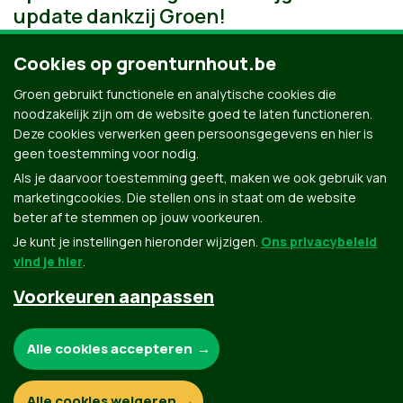
update dankzij Groen!
Cookies op groenturnhout.be
Groen gebruikt functionele en analytische cookies die
noodzakelijk zijn om de website goed te laten functioneren.
Deze cookies verwerken geen persoonsgegevens en hier is
geen toestemming voor nodig.
Als je daarvoor toestemming geeft, maken we ook gebruik van
marketingcookies. Die stellen ons in staat om de website
beter af te stemmen op jouw voorkeuren.
Je kunt je instellingen hieronder wijzigen.
Ons privacybeleid
vind je hier
.
Voorkeuren aanpassen
Groen.be
Noodzakelijke cookies:
Alle cookies accepteren
Contact
Privacybeleid
Functionele en analytische cookies:
Alle cookies weigeren