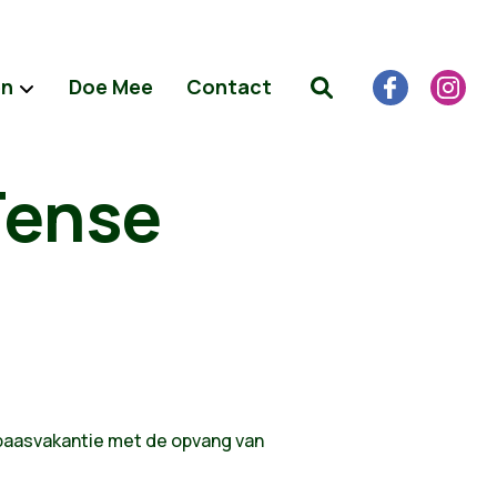
en
Doe Mee
Contact
ïense
paasvakantie met de opvang van