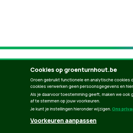
Cookies op groenturnhout.be
Groen gebruikt functionele en analytische cookies d
cookies verwerken geen persoonsgegevens en hier
Als je daarvoor toestemming geeft, maken we ook ge
af te stemmen op jouw voorkeuren.
Je kunt je instellingen hieronder wijzigen.
Ons privac
© Copyright Groen 2026 | Gemaakt met
Natio
Voorkeuren aanpassen