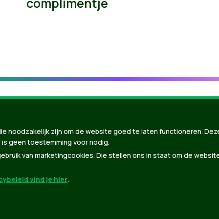
complimentje
ie noodzakelijk zijn om de website goed te laten functioneren. Dez
 is geen toestemming voor nodig.
bruik van marketingcookies. Die stellen ons in staat om de websit
ybeleid vind je hier
.
nBuilder
| Gebouwd door
Tectonica