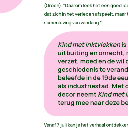
(Groen). "Daarom leek het een goed id
dat zich in het verleden afspeelt, maar
samenleving van vandaag."
Kind met inktvlekken
is
uitbuiting en onrecht,
verzet, moed en de wil 
geschiedenis te veran
beleefde in de 19de e
als industriestad. Met 
decor neemt
Kind met 
terug mee naar deze b
Vanaf 7 juli kan je het verhaal ontdekke