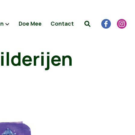
en
Doe Mee
Contact
lderijen