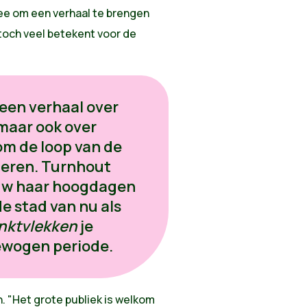
ee om een verhaal te brengen
 toch veel betekent voor de
 een verhaal over
 maar ook over
om de loop van de
deren. Turnhout
euw haar hoogdagen
de stad van nu als
inktvlekken
je
ewogen periode.
n. "Het grote publiek is welkom