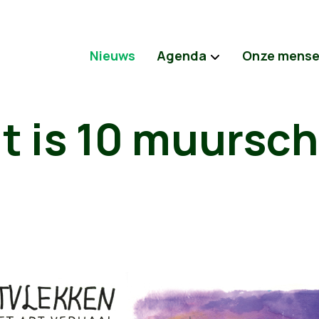
Nieuws
Agenda
Onze mens
 is 10 muurschi