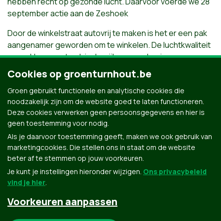
hebben recht op gezonde lucht. Daarvoor voerde we 28
september actie aan de Zeshoek
Door de winkelstraat autovrij te maken is het er een pak
aangenamer geworden om te winkelen. De luchtkwaliteit
aanpakken moet ook in de wijken en zeker in
schoolomgevingen. Wat we weten ondertussen -
Cookies op groenturnhout.be
uitlaatgassen tasten onze gezondheid aan!
Groen gebruikt functionele en analytische cookies die
Daarom teken de petitie van Groen,
klik hier
noodzakelijk zijn om de website goed te laten functioneren.
Deze cookies verwerken geen persoonsgegevens en hier is
geen toestemming voor nodig.
Als je daarvoor toestemming geeft, maken we ook gebruik van
marketingcookies. Die stellen ons in staat om de website
beter af te stemmen op jouw voorkeuren.
Je kunt je instellingen hieronder wijzigen.
Ons privacybeleid
vind je hier
.
Voorkeuren aanpassen
Groen.be