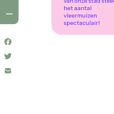
van onze stad stee
het aantal
vleermuizen
spectaculair!