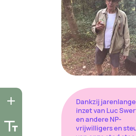
Dankzij jarenlange
inzet van Luc Swer
en andere NP-
vrijwilligers en ste