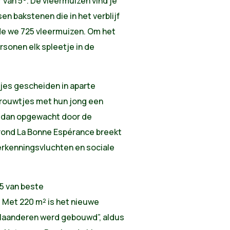
van 5°. De vleermuizen vind je
en bakstenen die in het verblijf
elde we 725 vleermuizen. Om het
ersonen elk spleetje in de
jes gescheiden in aparte
vrouwtjes met hun jong een
ze dan opgewacht door de
 rond La Bonne Espérance breekt
erkenningsvluchten en sociale
 5 van beste
 Met 220 m² is het nieuwe
n Vlaanderen werd gebouwd”, aldus