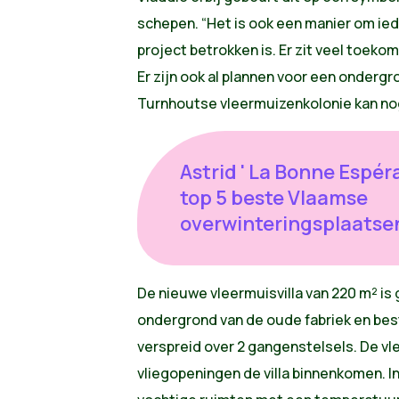
schepen. “Het is ook een manier om ied
project betrokken is. Er zit veel toeko
Er zijn ook al plannen voor een ondergro
Turnhoutse vleermuizenkolonie kan nog 
Astrid ' La Bonne Espér
top 5 beste Vlaamse
overwinteringsplaatsen
De nieuwe vleermuisvilla van 220 m² i
ondergrond van de oude fabriek en bes
verspreid over 2 gangenstelsels. De v
vliegopeningen de villa binnenkomen. In