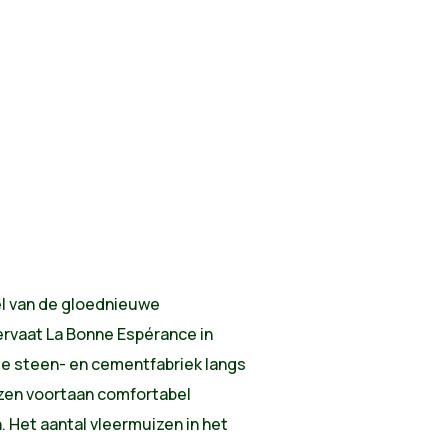
el van de gloednieuwe
ervaat La Bonne Espérance in
ge steen- en cementfabriek langs
zen voortaan comfortabel
 Het aantal vleermuizen in het