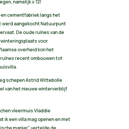
egen, namelijk x 12!
-en cementfabriek langs het
et werd aangekocht Natuurpunt
rvaat. De oude ruïnes van de
erwinteringsplaats voor
 Vlaamse overheid kon het
 ruïnes recent ombouwen tot
uisvilla.
eg schepen Astrid Wittebolle
el van het nieuwe winterverblijf
uchen vleermuis Vladdie
t ik een villa mag openen en met
ische manier”, vertelde de