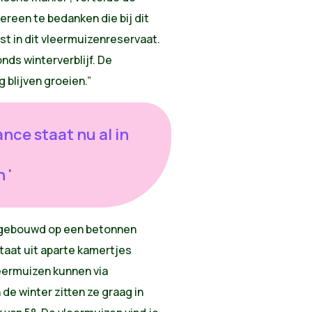
ereen te bedanken die bij dit
mst in dit vleermuizenreservaat.
nds winterverblijf. De
blijven groeien.”
ance staat nu al in
 '
s gebouwd op een betonnen
taat uit aparte kamertjes
leermuizen kunnen via
 de winter zitten ze graag in