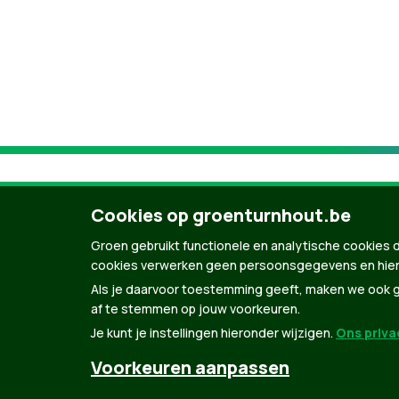
Cookies op groenturnhout.be
Groen gebruikt functionele en analytische cookies d
cookies verwerken geen persoonsgegevens en hier
Als je daarvoor toestemming geeft, maken we ook ge
af te stemmen op jouw voorkeuren.
Je kunt je instellingen hieronder wijzigen.
Ons privac
© Copyright Groen 2026 | Gemaakt met
Natio
Voorkeuren aanpassen