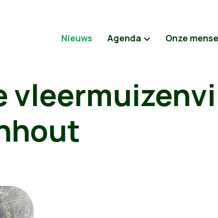
Nieuws
Agenda
Onze mens
 vleermuizenvil
urnhout