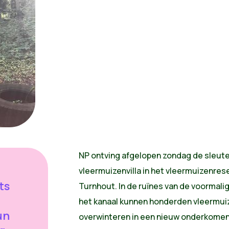
NP ontving afgelopen zondag de sleut
vleermuizenvilla in het vleermuizenres
ts
Turnhout. In de ruïnes van de voormali
het kanaal kunnen honderden vleermui
un
overwinteren in een nieuw onderkomen.