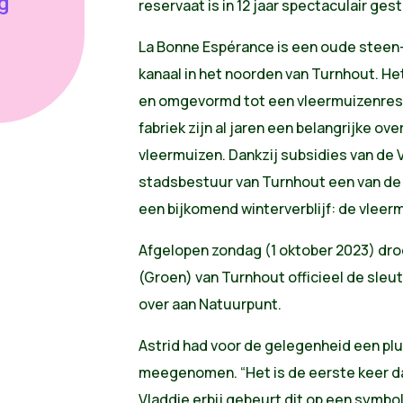
g
reservaat is in 12 jaar spectaculair gest
La Bonne Espérance is een oude steen
kanaal in het noorden van Turnhout. H
en omgevormd tot een vleermuizenrese
fabriek zijn al jaren een belangrijke ov
vleermuizen. Dankzij subsidies van de
stadsbestuur van Turnhout een van de
een bijkomend winterverblijf: de vleerm
Afgelopen zondag (1 oktober 2023) dro
(Groen) van Turnhout officieel de sleut
over aan Natuurpunt.
Astrid had voor de gelegenheid een pl
meegenomen. “Het is de eerste keer da
Vladdie erbij gebeurt dit op een symbol