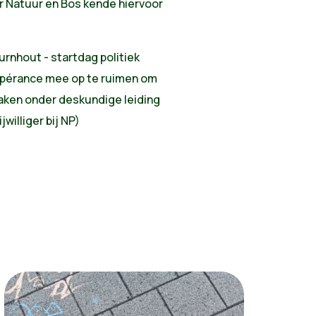
r Natuur en Bos kende hiervoor
urnhout - startdag politiek
Espérance mee op te ruimen om
maken onder deskundige leiding
jwilliger bij NP)