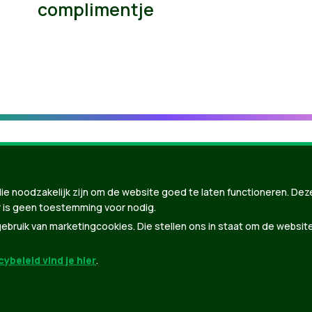
complimentje
ie noodzakelijk zijn om de website goed te laten functioneren. Dez
 is geen toestemming voor nodig.
bruik van marketingcookies. Die stellen ons in staat om de websit
ybeleid vind je hier
.
nBuilder
| Gebouwd door
Tectonica