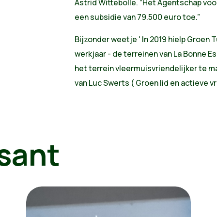
Astrid Wittebolle. “Het Agentschap voo
een subsidie van 79.500 euro toe.”
Bijzonder weetje ' In 2019 hielp Groen T
werkjaar - de terreinen van La Bonne 
het terrein vleermuisvriendelijker te 
van Luc Swerts ( Groen lid en actieve vri
sant