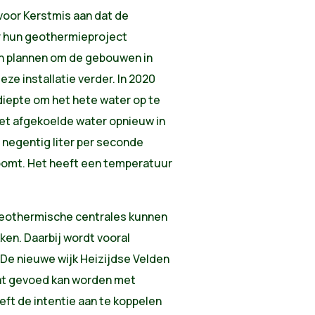
voor Kerstmis aan dat de
r hun geothermieproject
ijn plannen om de gebouwen in
ze installatie verder. In 2020
iepte om het hete water op te
et afgekoelde water opnieuw in
r negentig liter per seconde
oomt. Het heeft een temperatuur
geothermische centrales kunnen
n. Daarbij wordt vooral
 De nieuwe wijk Heizijdse Velden
at gevoed kan worden met
ft de intentie aan te koppelen