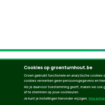
Cookies op groenturnhout.be
Groen gebruikt functionele en analytische cookies d
cookies verwerken geen persoonsgegevens en hier
Als je daarvoor toestemming geeft, maken we ook ge
af te stemmen op jouw voorkeuren.
Je kunt je instellingen hieronder wijzigen.
Ons privac
© Copyright Groen 2026 | Gemaakt met
Natio