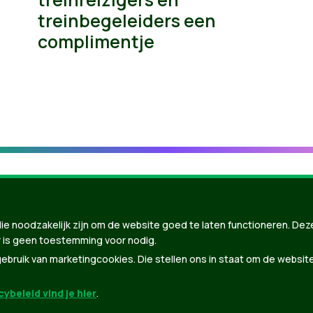
treinbegeleiders een
complimentje
ie noodzakelijk zijn om de website goed te laten functioneren. Dez
 is geen toestemming voor nodig.
bruik van marketingcookies. Die stellen ons in staat om de websit
ybeleid vind je hier
.
nBuilder
| Gebouwd door
Tectonica