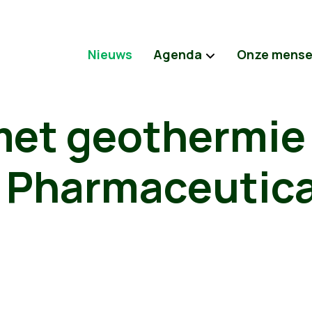
Nieuws
Agenda
Onze mens
met geothermie 
 Pharmaceutica