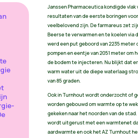
Janssen Pharmaceutica kondigde vlak 
van
resultaten van de eerste boringen voo
veelbelovend zijn. De farmareus zet z
Beerse te verwarmen en te koelen via de
werd een put geboord van 2235 meter d
pompen en eentje van 2051 meter om h
te
de bodem te injecteren. Nu blijkt dat e
gie
warm water uit de diepe waterlaag str
van 85 graden.
et
Ook in Turnhout wordt onderzocht of 
ijn
worden gebouwd om warmte op te wekke
rgie-
De
gekeken naar het noorden van de stad.
j
wordt uitgerust met een warmtenet d
aardwarmte en ook het AZ Turnhout hee