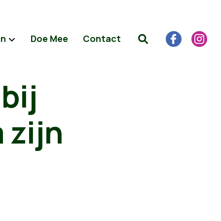
en
Doe Mee
Contact
bij
 zijn