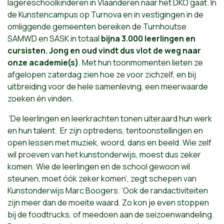
lagereschoolkinderen in Vlaanderen naar het DKO gaat. In
de Kunstencampus op Turnova en in vestigingen in de
omliggende gemeenten bereiken de Turnhoutse
SAMWD en SASK in totaal
bijna 3.000 leerlingen en
cursisten. Jong en oud vindt dus vlot de weg naar
onze academie(s)
.
Met hun toonmomenten lieten ze
afgelopen zaterdag zien hoe ze voor zichzelf, en bij
uitbreiding voor de hele samenleving, een meerwaarde
zoeken én vinden.
‘De leerlingen en leerkrachten tonen uiteraard hun werk
en hun talent. Er zijn
optredens, tentoonstellingen en
open lessen met muziek, woord, dans en beeld. Wie zelf
wil proeven van het kunstonderwijs, moest dus zeker
komen. Wie de leerlingen en de school gewoon wil
steunen, moet óók zeker komen’, zegt schepen van
Kunstonderwijs Marc Boogers. ‘Ook de randactiviteiten
zijn meer dan de moeite waard. Zo kon je even stoppen
bij de foodtrucks, of meedoen aan de seizoenwandeling.