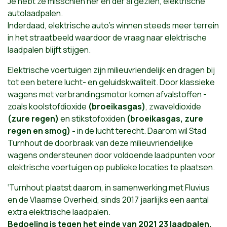
Je hebt ze misschien her en der al gezien, elektrische
autolaadpalen.
Inderdaad, elektrische auto’s winnen steeds meer terrein
in het straatbeeld waardoor de vraag naar elektrische
laadpalen blijft stijgen.
Elektrische voertuigen zijn milieuvriendelijk en dragen bij
tot een betere lucht- en geluidskwaliteit. Door klassieke
wagens met verbrandingsmotor
komen afvalstoffen -
zoals
koolstofdioxide
(broeikasgas)
,
zwaveldioxide
(zure regen)
en
stikstofoxiden
(broeikasgas, zure
regen en smog) -
in de lucht terecht.
Daarom wil Stad
Turnhout de doorbraak van deze milieuvriendelijke
wagens ondersteunen door voldoende laadpunten voor
elektrische voertuigen op publieke locaties te plaatsen.
‘Turnhout plaatst daarom, in samenwerking met Fluvius
en de Vlaamse Overheid, sinds 2017 jaarlijks een aantal
extra elektrische laadpalen.
Bedoeling is tegen het einde van 2021 23 laadpalen,