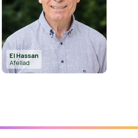
El Hassan
Afellad