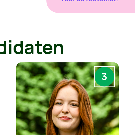
didaten
3