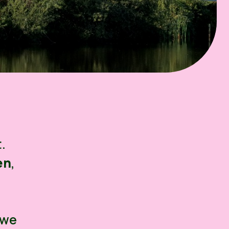
.
en
,
 we