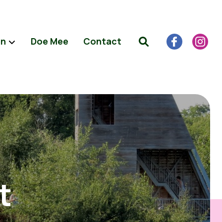
en
Doe Mee
Contact
t