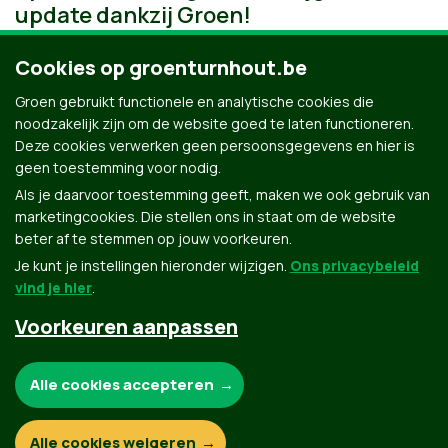
update dankzij Groen!
Cookies op groenturnhout.be
Groen gebruikt functionele en analytische cookies die
noodzakelijk zijn om de website goed te laten functioneren.
Deze cookies verwerken geen persoonsgegevens en hier is
geen toestemming voor nodig.
Als je daarvoor toestemming geeft, maken we ook gebruik van
marketingcookies. Die stellen ons in staat om de website
beter af te stemmen op jouw voorkeuren.
Je kunt je instellingen hieronder wijzigen.
Ons privacybeleid
vind je hier
.
Voorkeuren aanpassen
Groen.be
Noodzakelijke cookies:
Alle cookies accepteren
Contact
Privacybeleid
Functionele en analytische cookies:
Alle cookies weigeren