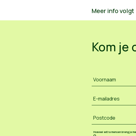
Meer info volgt l
Kom je 
Voornaam
E-mailadres
Postcode
Hoeveel extra mensen breng je m