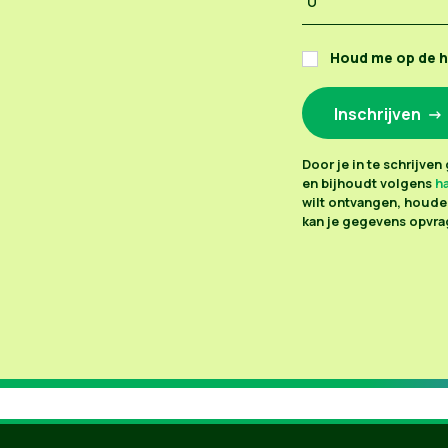
Houd me op de 
Door je in te schrijve
en bijhoudt volgens
ha
wilt ontvangen, houden
kan je gegevens opvrag