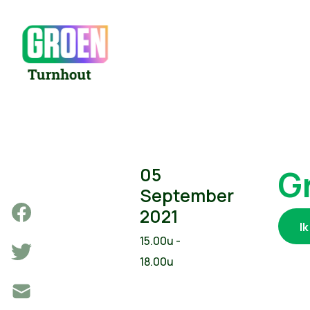
G
05
September
2021
I
15.00u -
18.00u