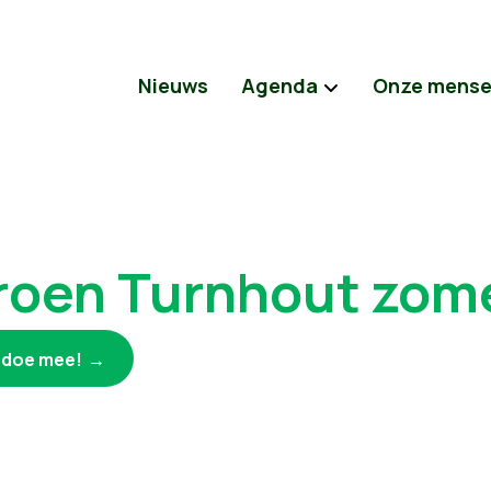
Nieuws
Agenda
Onze mens
roen Turnhout zome
k doe mee!