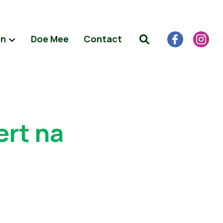
en
Doe Mee
Contact
rt na