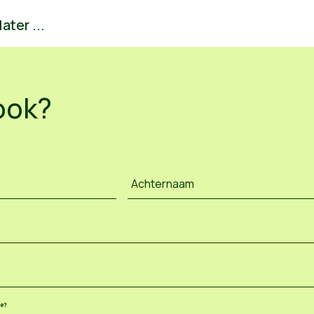
ater ...
ook?
Achternaam
ee?