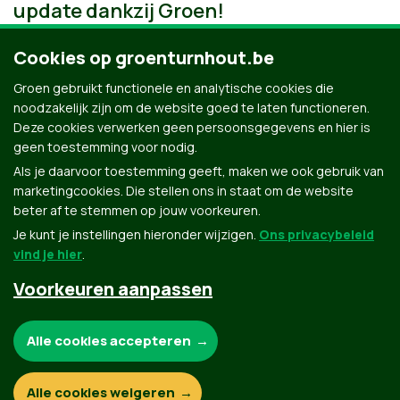
update dankzij Groen!
Cookies op groenturnhout.be
Groen gebruikt functionele en analytische cookies die
noodzakelijk zijn om de website goed te laten functioneren.
Deze cookies verwerken geen persoonsgegevens en hier is
geen toestemming voor nodig.
Als je daarvoor toestemming geeft, maken we ook gebruik van
marketingcookies. Die stellen ons in staat om de website
beter af te stemmen op jouw voorkeuren.
Je kunt je instellingen hieronder wijzigen.
Ons privacybeleid
vind je hier
.
Voorkeuren aanpassen
Groen.be
Noodzakelijke cookies:
Alle cookies accepteren
Contact
Privacybeleid
Functionele en analytische cookies:
Alle cookies weigeren