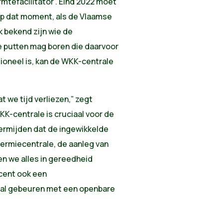
rmtefacilitator”. Eind 2022 moet
op dat moment, als de Vlaamse
k bekend zijn wie de
 putten mag boren die daarvoor
tioneel is, kan de WKK-centrale
 we tijd verliezen,” zegt
K-centrale is cruciaal voor de
ermijden dat de ingewikkelde
ermiecentrale, de aanleg van
n we alles in gereedheid
ent ook een
zal gebeuren met een openbare