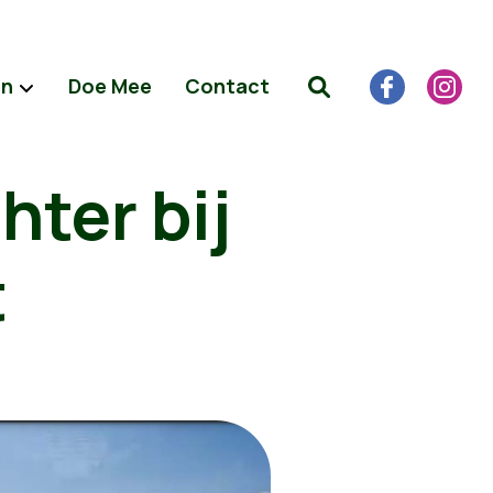
en
Doe Mee
Contact
hter bij
t