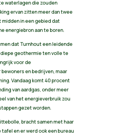
ete waterlagen die zouden
king ervan zitten meer dan twee
t midden in een gebied dat
he energiebron aan te boren.
nemen dat Turnhout een leidende
 diepe geothermie ten volle te
ngrijk voor de
r bewoners en bedrijven, maar
rming. Vandaag komt 40 procent
nding van aardgas, onder meer
el van het energieverbruik zou
 stappen gezet worden.
ittebolle, bracht samen met haar
 tafel en er werd ook een bureau